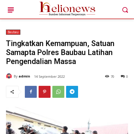
Baubau
Tingkatkan Kemampuan, Satuan
Samapta Polres Baubau Latihan
Cari ...
Pengendalian Massa
By
admin
14 September 2022
70
0
HOME
BERITA AKTUAL DAERAH
TOKOH & KISAH LOKAL
POTENSI DESA DAN UMKM
ANAK MUDA & IDE KREATIF
EDITORIAL & SUARA PUBLIK
HELIONEWS FEATURE