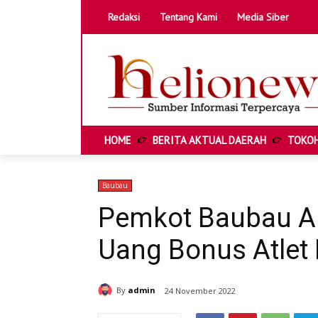
Redaksi
Tentang Kami
Media Siber
HOME
BERITA AKTUAL DAERAH
TOKOH
HOME
BERITA AKTUAL DAERAH
TOKOH & KISAH LOKAL
Baubau
POTENSI DESA DAN UMKM
Pemkot Baubau An
ANAK MUDA & IDE KREATIF
Uang Bonus Atlet 
EDITORIAL & SUARA PUBLIK
HELIONEWS FEATURE
INFOGRAFIK & DATA DAERAH
By
admin
24 November 2022
VIDEO