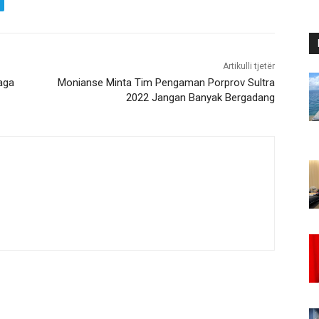
Artikulli tjetër
aga
Monianse Minta Tim Pengaman Porprov Sultra
2022 Jangan Banyak Bergadang