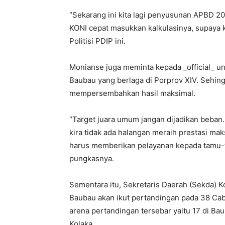
“Sekarang ini kita lagi penyusunan APBD 20
KONI cepat masukkan kalkulasinya, supaya kit
Politisi PDIP ini.
Monianse juga meminta kepada _official_ un
Baubau yang berlaga di Porprov XIV. Sehingg
mempersembahkan hasil maksimal.
“Target juara umum jangan dijadikan beban.
kira tidak ada halangan meraih prestasi mak
harus memberikan pelayanan kepada tamu-
pungkasnya.
Sementara itu, Sekretaris Daerah (Sekda) 
Baubau akan ikut pertandingan pada 38 Cab
arena pertandingan tersebar yaitu 17 di Ba
Kolaka.