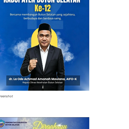
reenshot