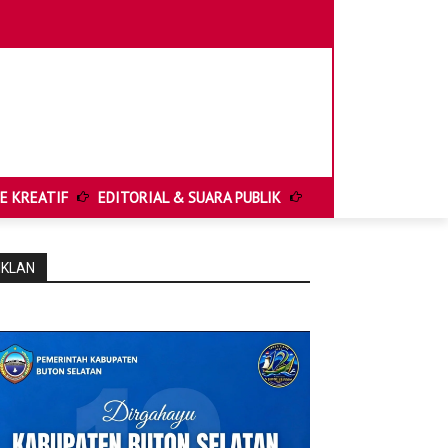
E KREATIF
EDITORIAL & SUARA PUBLIK
HELIONEWS FEATUR
IKLAN