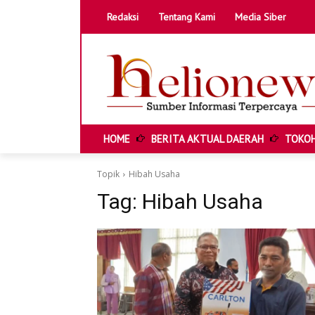
Redaksi
Tentang Kami
Media Siber
HOME
BERITA AKTUAL DAERAH
TOKOH
HOME
BERITA AKTUAL DAERAH
Topik
Hibah Usaha
TOKOH & KISAH LOKAL
Tag:
Hibah Usaha
POTENSI DESA DAN UMKM
ANAK MUDA & IDE KREATIF
EDITORIAL & SUARA PUBLIK
HELIONEWS FEATURE
INFOGRAFIK & DATA DAERAH
VIDEO