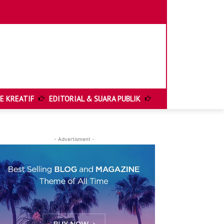
E KREATIF
EDITORIAL & SUARA PUBLIK
HELIONEWS FEATUR
- Advertisment -