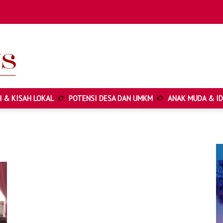
Cari ...
 & KISAH LOKAL
POTENSI DESA DAN UMKM
ANAK MUDA & ID