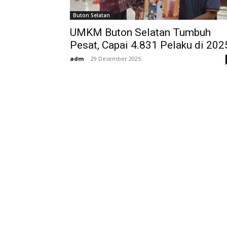
Buton Selatan
UMKM Buton Selatan Tumbuh
Redaksi
Pesat, Capai 4.831 Pelaku di 202
Tentang Kami
adm
-
29 Desember 2025
Media Siber