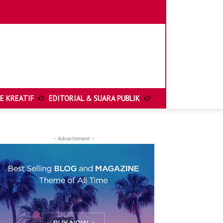
E KREATIF
EDITORIAL & SUARA PUBLIK
HELIONEWS FEATUR
- Advertisment -