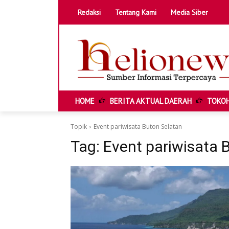
Redaksi
Tentang Kami
Media Siber
HOME
BERITA AKTUAL DAERAH
TOKOH
HOME
BERITA AKTUAL DAERAH
Topik
Event pariwisata Buton Selatan
TOKOH & KISAH LOKAL
Tag:
Event pariwisata 
POTENSI DESA DAN UMKM
ANAK MUDA & IDE KREATIF
EDITORIAL & SUARA PUBLIK
HELIONEWS FEATURE
INFOGRAFIK & DATA DAERAH
VIDEO