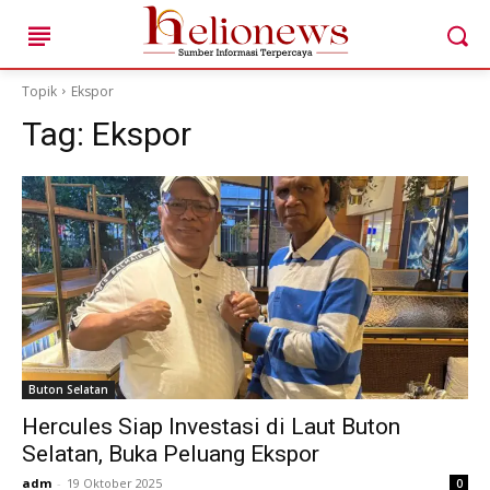
Topik
Ekspor
Tag:
Ekspor
Cari ...
HOME
BERITA AKTUAL DAERAH
TOKOH & KISAH LOKAL
POTENSI DESA DAN UMKM
Buton Selatan
ANAK MUDA & IDE KREATIF
Hercules Siap Investasi di Laut Buton
EDITORIAL & SUARA PUBLIK
Selatan, Buka Peluang Ekspor
HELIONEWS FEATURE
adm
-
19 Oktober 2025
0