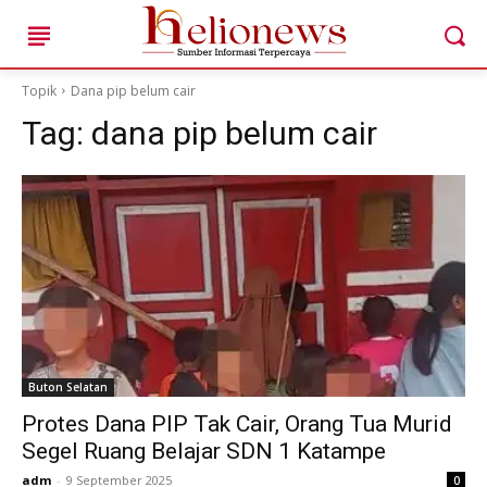
Topik
Dana pip belum cair
Tag:
dana pip belum cair
Cari ...
HOME
BERITA AKTUAL DAERAH
TOKOH & KISAH LOKAL
POTENSI DESA DAN UMKM
Buton Selatan
ANAK MUDA & IDE KREATIF
Protes Dana PIP Tak Cair, Orang Tua Murid
EDITORIAL & SUARA PUBLIK
Segel Ruang Belajar SDN 1 Katampe
HELIONEWS FEATURE
adm
-
9 September 2025
0