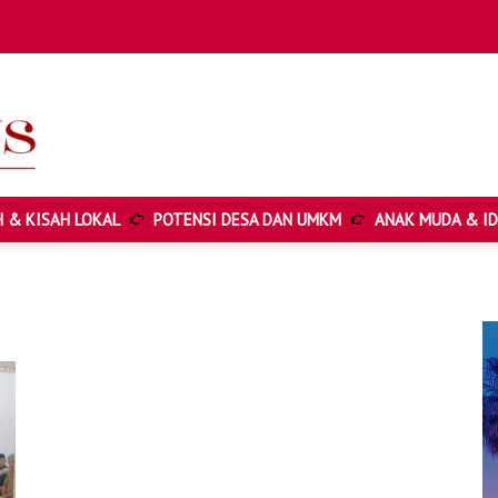
Cari ...
 & KISAH LOKAL
POTENSI DESA DAN UMKM
ANAK MUDA & ID