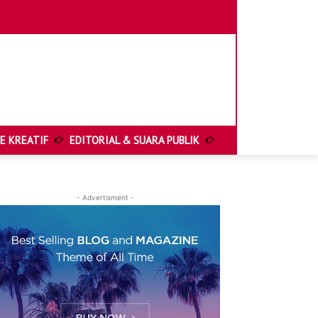
E KREATIF
EDITORIAL & SUARA PUBLIK
HELIONEWS FEATUR
- Advertisment -