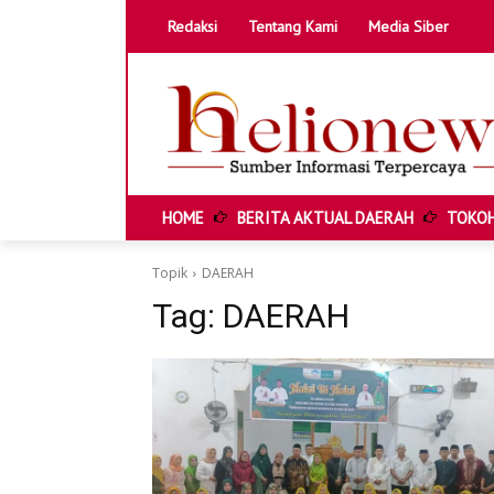
Redaksi
Tentang Kami
Media Siber
HOME
BERITA AKTUAL DAERAH
TOKOH
HOME
BERITA AKTUAL DAERAH
Topik
DAERAH
TOKOH & KISAH LOKAL
Tag:
DAERAH
POTENSI DESA DAN UMKM
ANAK MUDA & IDE KREATIF
EDITORIAL & SUARA PUBLIK
HELIONEWS FEATURE
INFOGRAFIK & DATA DAERAH
VIDEO